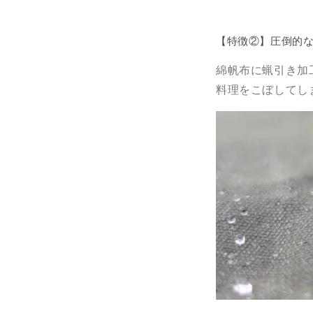
【特徴②】圧倒的
綿帆布に蝋引き加
料理をこぼしてし