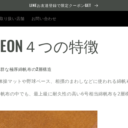
LINEお友達登録で限定クーポンGET
取り扱い店舗
お問い合わせ
CHEON４つの特徴
群な極厚綿帆布の2層構造
体操マットや野球ベース、相撲のまわしなどに使われる綿帆
の綿帆布の中でも、最上級に耐久性の高い6号相当綿帆布を2層構