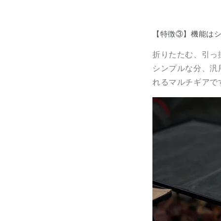
【特徴③】機能は
折りたたむ、引っ
シンプルな分、汎
れるマルチギアで