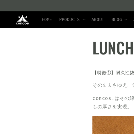
コンテ
ンツに
進む
HOME
PRODUCTS
ABOUT
BLOG
LUN
【特徴①】耐久性抜
その丈夫さゆえ、
concos.はそ
もの厚さを実現。