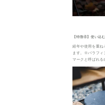
【特徴④】使い込
経年や使用を重ね
ます。※パラフィ
マークと呼ばれる